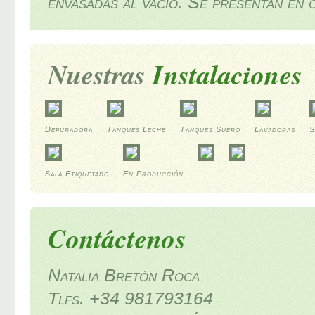
envasadas al vacío. Se presentan en 
Nuestras
Instalaciones
Depuradora
Tanques Leche
Tanques Suero
Lavadoras
S
Sala Etiquetado
En Producción
Contáctenos
Natalia Bretón Roca
Tlfs. +34 981793164